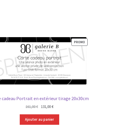
PRODUIT
PROMO
EN
PROMOTION
e cadeau Portrait en extérieur tirage 20x30cm
Le
Le
161,00
€
131,00
€
prix
prix
initial
actuel
Ajouter au panier
était :
est :
161,00 €.
131,00 €.