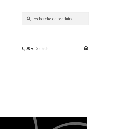
Recherche
Recherche
pour :
0,00
€
0 article