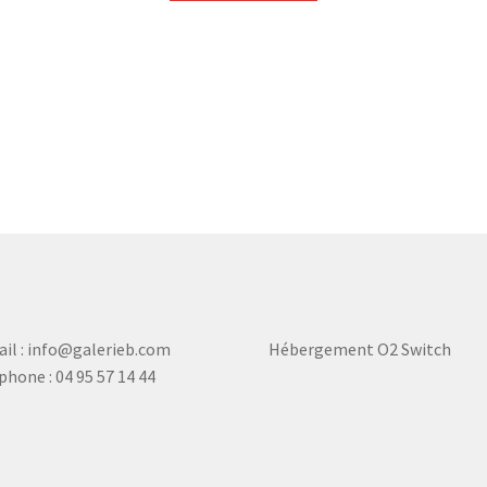
209,00 €.
179,00 €.
il : info@galerieb.com
Hébergement O2 Switch
phone : 04 95 57 14 44