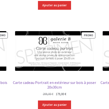
Ajouter au panier
PRODUIT
PRODUIT
OMO
PROMO
EN
EN
PROMOTION
PROMOTION
 bois
Carte cadeau Portrait en extérieur sur bois à poser
Cart
20x30cm
Le
Le
209,00
€
179,00
€
prix
prix
initial
actuel
Ajouter au panier
était :
est :