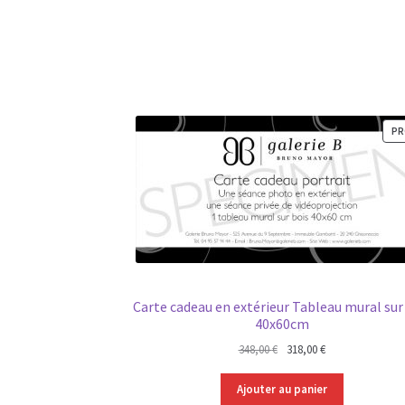
PR
Carte cadeau en extérieur Tableau mural sur
40x60cm
Le
Le
348,00
€
318,00
€
prix
prix
initial
actuel
Ajouter au panier
était :
est :