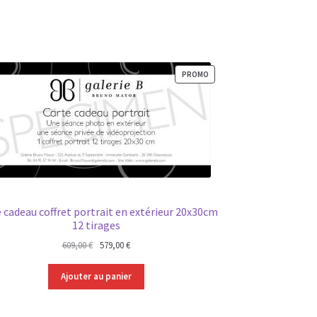
PRODUIT
PROMO
EN
PROMOTION
 cadeau coffret portrait en extérieur 20x30cm
12 tirages
Le
Le
609,00
€
579,00
€
prix
prix
initial
actuel
Ajouter au panier
était :
est :
609,00 €.
579,00 €.