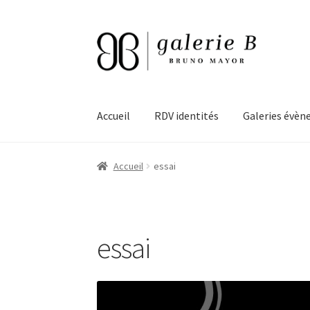
Aller
Aller
à
au
la
contenu
navigation
Accueil
RDV identités
Galeries évèn
Accueil
essai
essai