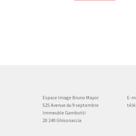
348,00 €.
318,00 €.
Espace Image Bruno Mayor
E-ma
525 Avenue du 9 septembre
télé
Immeuble Gambotti
20 240 Ghisonaccia