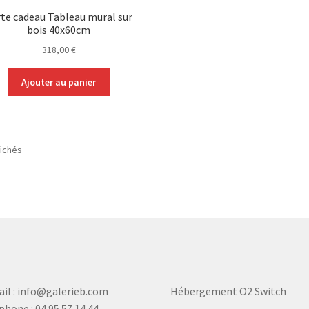
te cadeau Tableau mural sur
bois 40x60cm
318,00
€
Ajouter au panier
fichés
il : info@galerieb.com
Hébergement O2 Switch
phone : 04 95 57 14 44