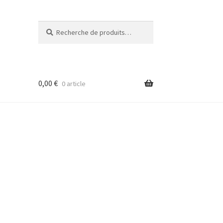
Recherche
Recherche
pour :
0,00
€
0 article