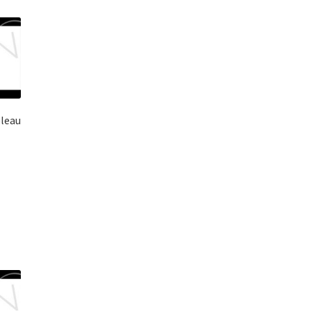
bleau
l
0 €.