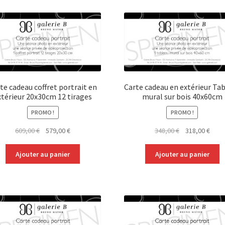
te cadeau coffret portrait en
Carte cadeau en extérieur Ta
xtérieur 20x30cm 12 tirages
mural sur bois 40x60cm
PROMO !
PROMO !
Le
Le
Le
Le
609,00
€
579,00
€
348,00
€
318,00
€
prix
prix
prix
prix
initial
actuel
initial
actue
Ajouter au panier
Ajouter au panier
était :
est :
était :
est :
609,00 €.
579,00 €.
348,00 €.
318,0