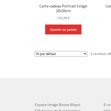
Carte cadeau Portrait tirage
Car
20x30cm
131,00
€
Ajouter au panier
8 résultats af
Espace Image Bruno Mayor
E-ma
525 Avenue du 9 septembre
télé