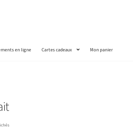
ements en ligne
Cartes cadeaux
Mon panier
it
fichés