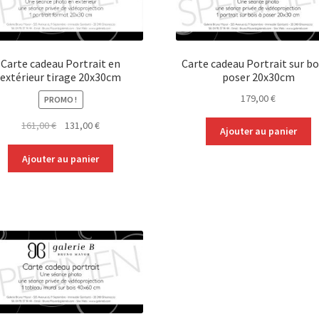
Carte cadeau Portrait en
Carte cadeau Portrait sur bo
extérieur tirage 20x30cm
poser 20x30cm
179,00
€
PROMO !
Le
Le
161,00
€
131,00
€
Ajouter au panier
prix
prix
initial
actuel
Ajouter au panier
était :
est :
161,00 €.
131,00 €.