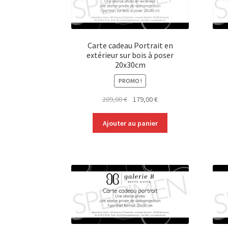
Carte cadeau Portrait en
extérieur sur bois à poser
20x30cm
PROMO !
Le
Le
209,00
€
179,00
€
prix
prix
initial
actuel
Ajouter au panier
était :
est :
209,00 €.
179,00 €.