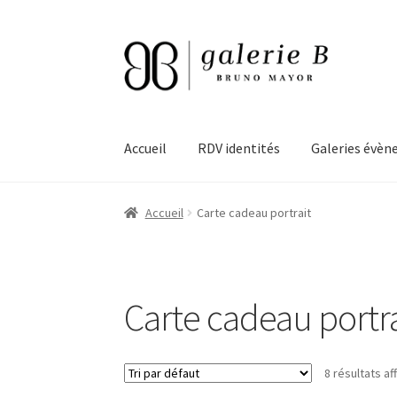
Aller
Aller
à
au
la
contenu
navigation
Accueil
RDV identités
Galeries évèn
Accueil
Carte cadeau portrait
Carte cadeau portra
8 résultats af