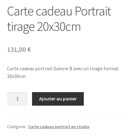
Carte cadeau Portrait
tirage 20x30cm
131,00
€
Carte cadeau portrait Galerie B avec un tirage format
20x30cm
quantité
Ajouter au panier
de
Carte
cadeau
Portrait
Catégorie :
Carte cadeau portrait en studio
tirage