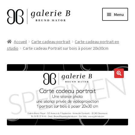
Aller
Aller
Menu
à
au
la
contenu
Accueil
navigation
Accueil
Carte cadeau portrait
Carte cadeau portrait en
studio
Carte cadeau Portrait sur bois à poser 20x30cm
RDV identités
Galeries évènements en ligne
Ouvrir
Cartes cadeaux
le
menu
Mon panier
enfant