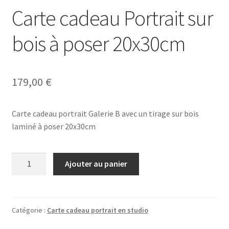
Carte cadeau Portrait sur
bois à poser 20x30cm
179,00
€
Carte cadeau portrait Galerie B avec un tirage sur bois
laminé à poser 20x30cm
quantité
Ajouter au panier
de
Carte
cadeau
Portrait
Catégorie :
Carte cadeau portrait en studio
sur